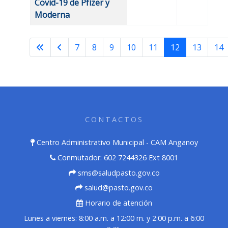
Covid-19 de Pfizer y
Moderna
7
8
9
10
11
12
13
14
Página 12 de 32
CONTACTOS
Centro Administrativo Municipal - CAM Anganoy
Conmutador: 602 7244326 Ext 8001
sms@saludpasto.gov.co
salud@pasto.gov.co
Horario de atención
Lunes a viernes: 8:00 a.m. a 12:00 m. y 2:00 p.m. a 6:00