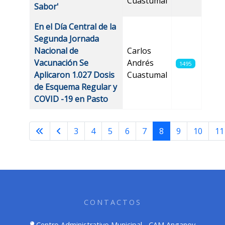
Cuastumal
Sabor'
En el Día Central de la
Segunda Jornada
Nacional de
Carlos
Vacunación Se
Andrés
1495
Aplicaron 1.027 Dosis
Cuastumal
de Esquema Regular y
COVID -19 en Pasto
3
4
5
6
7
8
9
10
11
Página 8 de 32
CONTACTOS
Centro Administrativo Municipal - CAM Anganoy