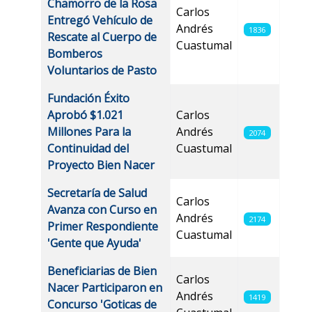
Chamorro de la Rosa
Carlos
Entregó Vehículo de
Andrés
1836
Rescate al Cuerpo de
Cuastumal
Bomberos
Voluntarios de Pasto
Fundación Éxito
Aprobó $1.021
Carlos
Millones Para la
Andrés
2074
Continuidad del
Cuastumal
Proyecto Bien Nacer
Secretaría de Salud
Carlos
Avanza con Curso en
Andrés
2174
Primer Respondiente
Cuastumal
'Gente que Ayuda'
Beneficiarias de Bien
Carlos
Nacer Participaron en
Andrés
1419
Concurso 'Goticas de