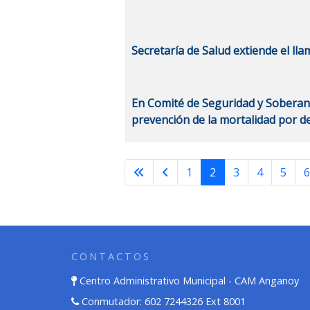
Secretaría de Salud extiende el ll
En Comité de Seguridad y Soberanía
prevención de la mortalidad por de
1
2
3
4
5
CONTACTOS
Centro Administrativo Municipal - CAM Anganoy
Conmutador: 602 7244326 Ext 8001