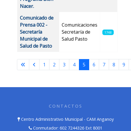
Nacer.
Comunicado de
Prensa 002 -
Comunicaciones
Secretaría
Secretaría de
1748
Municipal de
Salud Pasto
Salud de Pasto
1
2
3
4
5
6
7
8
9
Página 5 de 32
CONTACTOS
Centro Administrativo Municipal - CAM Anganoy
Conmutador: 602 7244326 Ext 8001