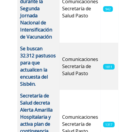
durante la
Comunicaciones
Segunda
Secretaría de
942
Jornada
Salud Pasto
Nacional de
Intensificación
de Vacunación
Se buscan
32.312 pastusos
Comunicaciones
para que
Secretaría de
1811
actualicen la
Salud Pasto
encuesta del
Sisbén.
Secretaría de
Salud decreta
Alerta Amarilla
Hospitalaria y
Comunicaciones
activa plan de
Secretaría de
1317
contingencia
Salud Pasto