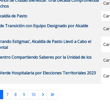
10 Años de Ciudad Bienestar: Una Década Comprometida
Car
echos
caldía de Pasto
Car
o de Transición con Equipo Designado por Alcalde
Car
ando Estigmas’, Alcaldía de Pasto Llevó a Cabo el
Car
ental
ncuentro Compartiendo Saberes por la Unidad de los
Car
 Verde Hospitalaria por Elecciones Territoriales 2023
Car
6
7
8
9
10