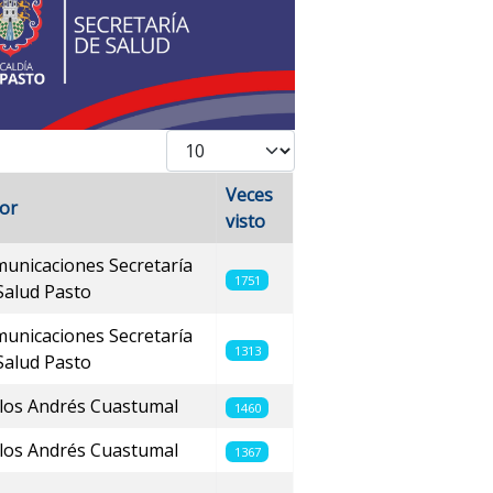
Cantidad
Veces
or
visto
unicaciones Secretaría
1751
Salud Pasto
unicaciones Secretaría
1313
Salud Pasto
los Andrés Cuastumal
1460
los Andrés Cuastumal
1367